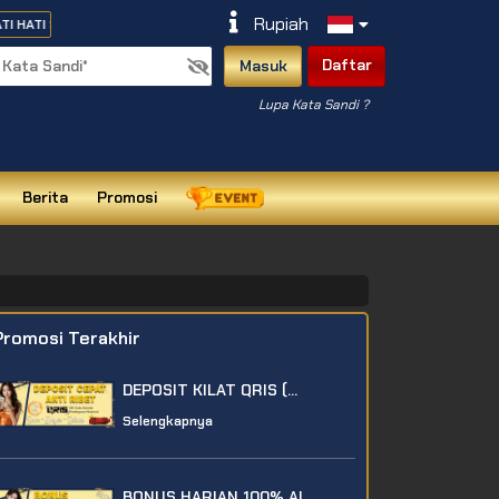
Rupiah
TI SITUS TIRUAN!!! PERHATIAN! MEMBER DIHARAPKAN MENGECEK KEMBALI RE
Daftar
Masuk
Lupa Kata Sandi ?
Berita
Promosi
Promosi Terakhir
DEPOSIT KILAT QRIS (...
Selengkapnya
BONUS HARIAN 100% AL...