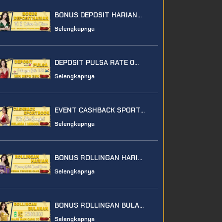
BONUS DEPOSIT HARIAN...
Selengkapnya
DEPOSIT PULSA RATE 0...
Selengkapnya
EVENT CASHBACK SPORT...
Selengkapnya
BONUS ROLLINGAN HARI...
Selengkapnya
BONUS ROLLINGAN BULA...
Selengkapnya