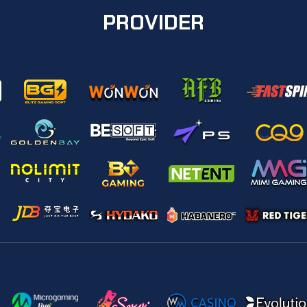
PROVIDER