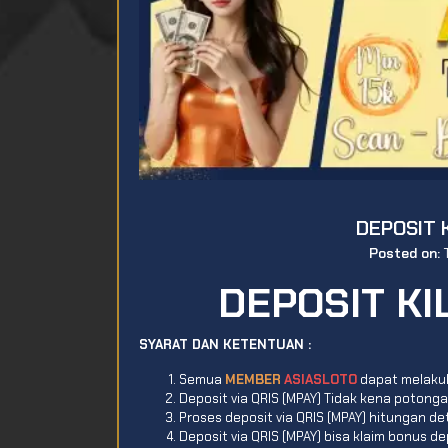
DEPOSIT K
Posted on:
DEPOSIT KI
SYARAT DAN KETENTUAN :
Semua
MEMBER
ASIASLOTO
dapat melakuka
Deposit via QRIS (MPAY) Tidak kena poton
Proses deposit via QRIS (MPAY) hitungan d
Deposit via QRIS (MPAY) bisa klaim bonus d