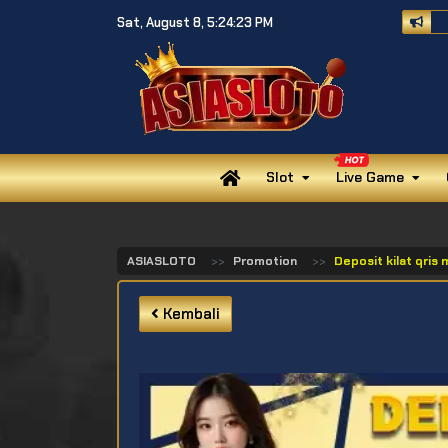
Sat, August 8, 5:24:24 PM
Slot
Live Game
ASIASLOTO
Promotion
Deposit kilat qris
Kembali