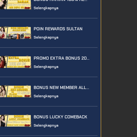
Selengkapnya
POIN REWARDS SULTAN
Selengkapnya
PROMO EXTRA BONUS 20...
Selengkapnya
BONUS NEW MEMBER ALL...
Selengkapnya
BONUS LUCKY COMEBACK
Selengkapnya